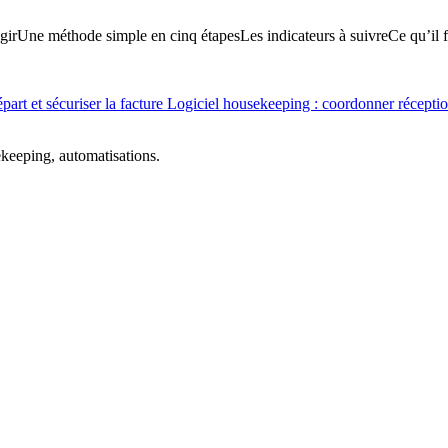
gir
Une méthode simple en cinq étapes
Les indicateurs à suivre
Ce qu’il f
épart et sécuriser la facture
Logiciel housekeeping : coordonner réceptio
ekeeping, automatisations.