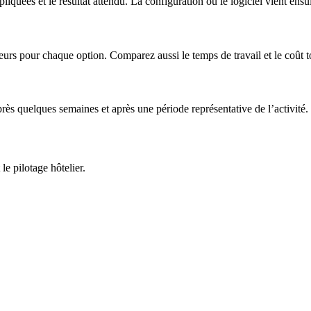
liquées et le résultat attendu. La configuration ou le logiciel vient ensui
rs pour chaque option. Comparez aussi le temps de travail et le coût tot
rès quelques semaines et après une période représentative de l’activité.
e pilotage hôtelier.