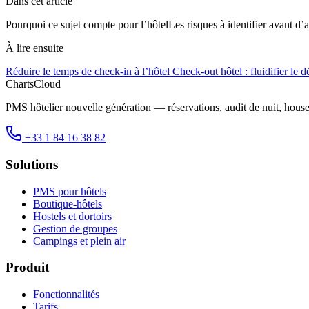
Dans cet article
Pourquoi ce sujet compte pour l’hôtel
Les risques à identifier avant d’a
À lire ensuite
Réduire le temps de check-in à l’hôtel
Check-out hôtel : fluidifier le d
ChartsCloud
PMS hôtelier nouvelle génération — réservations, audit de nuit, hous
+33 1 84 16 38 82
Solutions
PMS pour hôtels
Boutique-hôtels
Hostels et dortoirs
Gestion de groupes
Campings et plein air
Produit
Fonctionnalités
Tarifs