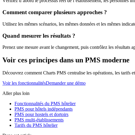
Vérifiez d’abord le processus réel de l’établissement, les personnes imp
Comment comparer plusieurs approches ?
Utilisez les mêmes scénarios, les mêmes données et les mêmes indicateu
Quand mesurer les résultats ?
Prenez une mesure avant le changement, puis contrôlez les résultats ap
Voir ces principes dans un PMS moderne
Découvrez comment Charts PMS centralise les opérations, les tarifs et l
Voir les fonctionnalités
Demander une démo
Aller plus loin
Fonctionnalités du PMS hôtelier
PMS pour hôtels indépendants
PMS pour hostels et dortoirs
PMS multi-établissements
Tarifs du PMS hôtelier