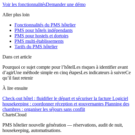
Voir les fonctionnalités
Demander une démo
Aller plus loin
Fonctionnalités du PMS hôtelier
PMS pour hôtels indépendants
PMS pour hostels et dortoirs
PMS multi-établissements
Tarifs du PMS hôtelier
Dans cet article
Pourquoi ce sujet compte pour l’hôtel
Les risques à identifier avant
d’agir
Une méthode simple en cinq étapes
Les indicateurs à suivre
Ce
qu’il faut retenir
À lire ensuite
Check-out hôtel : fluidifier le départ et sécuriser la facture
Logiciel
housekeeping : coordonner réception et gouvernantes
Planning des
chambres : organiser les séjours sans conflit
ChartsCloud
PMS hôtelier nouvelle génération — réservations, audit de nuit,
housekeeping, automatisations.