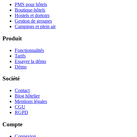
PMS pour hôtels
Boutique-hôtels
Hostels et dortoirs
Gestion de groupes
Campings et plein air
Produit
Fonctionnalités
Tarifs
Essayer la démo
Démo
Société
Contact
Blog hôtelier
Mentions légales
CGU
RGPD
Compte
Connexion