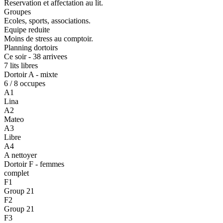
Reservation et affectation au lit.
Groupes
Ecoles, sports, associations.
Equipe reduite
Moins de stress au comptoir.
Planning dortoirs
Ce soir - 38 arrivees
7 lits libres
Dortoir A - mixte
6 / 8 occupes
A1
Lina
A2
Mateo
A3
Libre
A4
A nettoyer
Dortoir F - femmes
complet
F1
Group 21
F2
Group 21
F3