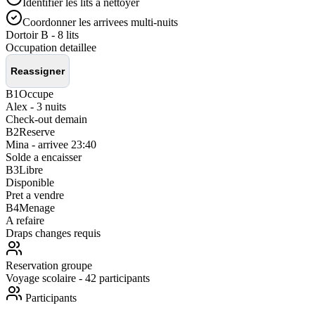
Identifier les lits a nettoyer
Coordonner les arrivees multi-nuits
Dortoir B - 8 lits
Occupation detaillee
Reassigner
B1
Occupe
Alex - 3 nuits
Check-out demain
B2
Reserve
Mina - arrivee 23:40
Solde a encaisser
B3
Libre
Disponible
Pret a vendre
B4
Menage
A refaire
Draps changes requis
Reservation groupe
Voyage scolaire - 42 participants
Participants