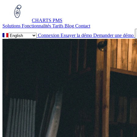
CHARTS
PMS
Solutions
Fonctionnalités
Tarifs
Blog
Contact
Connexion
Essayer la démo
Demander une démo