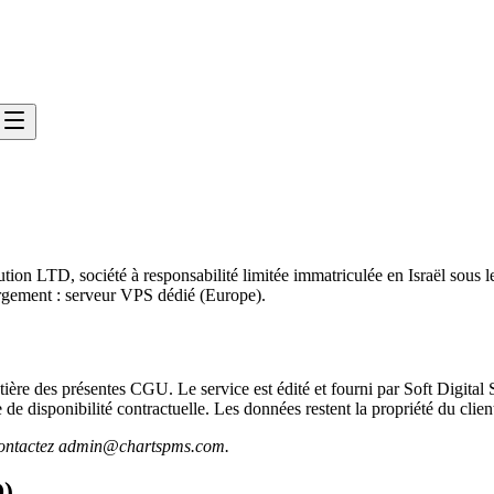
lution LTD, société à responsabilité limitée immatriculée en Israël so
ement : serveur VPS dédié (Europe).
ntière des présentes CGU. Le service est édité et fourni par Soft Digita
e de disponibilité contractuelle. Les données restent la propriété du cl
, contactez admin@chartspms.com.
D)