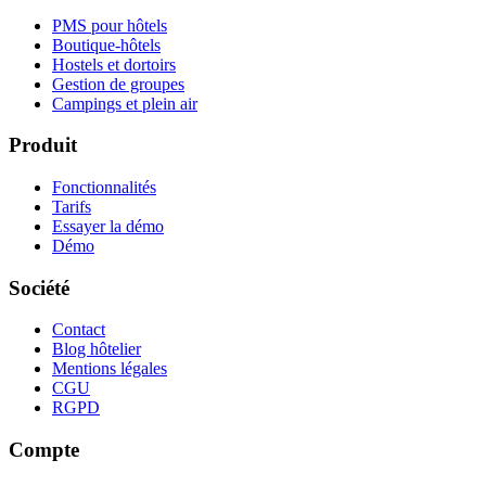
PMS pour hôtels
Boutique-hôtels
Hostels et dortoirs
Gestion de groupes
Campings et plein air
Produit
Fonctionnalités
Tarifs
Essayer la démo
Démo
Société
Contact
Blog hôtelier
Mentions légales
CGU
RGPD
Compte