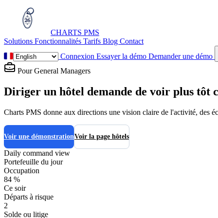
CHARTS
PMS
Solutions
Fonctionnalités
Tarifs
Blog
Contact
Connexion
Essayer la démo
Demander une démo
Pour General Managers
Diriger un hôtel demande de voir plus tôt c
Charts PMS donne aux directions une vision claire de l'activité, des écar
Voir une démonstration
Voir la page hôtels
Daily command view
Portefeuille du jour
Occupation
84 %
Ce soir
Départs à risque
2
Solde ou litige