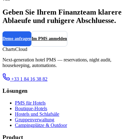
Geben Sie Ihrem Finanzteam klarere
Ablaeufe und ruhigere Abschluesse.
Demo anfragen
Im PMS anmelden
ChartsCloud
Next-generation hotel PMS — reservations, night audit,
housekeeping, automations.
+33 1 84 16 38 82
Lösungen
PMS für Hotels
Boutique-Hotels
Hostels und Schlafsäle
Gruppenverwaltung
Campingplätze & Outdoor
Product