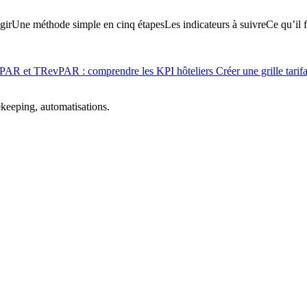
gir
Une méthode simple en cinq étapes
Les indicateurs à suivre
Ce qu’il f
AR et TRevPAR : comprendre les KPI hôteliers
Créer une grille tarifa
ekeeping, automatisations.