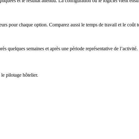
liquées et le résultat attendu. La configuration ou le logiciel vient ensui
rs pour chaque option. Comparez aussi le temps de travail et le coût tot
rès quelques semaines et après une période représentative de l’activité.
e pilotage hôtelier.