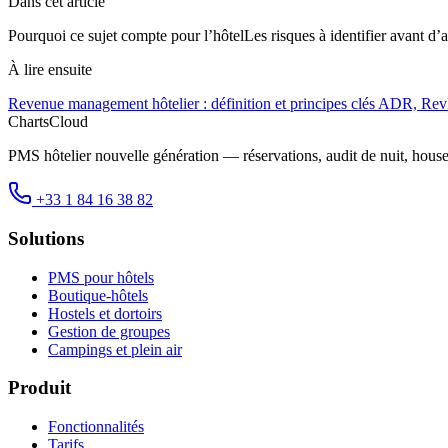
Dans cet article
Pourquoi ce sujet compte pour l’hôtel
Les risques à identifier avant d’a
À lire ensuite
Revenue management hôtelier : définition et principes clés
ADR, RevP
ChartsCloud
PMS hôtelier nouvelle génération — réservations, audit de nuit, hous
+33 1 84 16 38 82
Solutions
PMS pour hôtels
Boutique-hôtels
Hostels et dortoirs
Gestion de groupes
Campings et plein air
Produit
Fonctionnalités
Tarifs