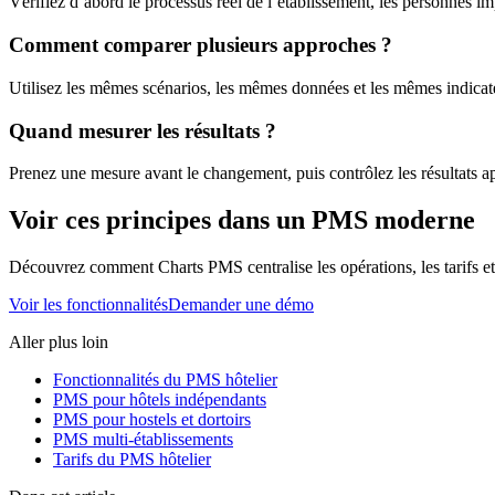
Vérifiez d’abord le processus réel de l’établissement, les personnes imp
Comment comparer plusieurs approches ?
Utilisez les mêmes scénarios, les mêmes données et les mêmes indicateu
Quand mesurer les résultats ?
Prenez une mesure avant le changement, puis contrôlez les résultats ap
Voir ces principes dans un PMS moderne
Découvrez comment Charts PMS centralise les opérations, les tarifs et l
Voir les fonctionnalités
Demander une démo
Aller plus loin
Fonctionnalités du PMS hôtelier
PMS pour hôtels indépendants
PMS pour hostels et dortoirs
PMS multi-établissements
Tarifs du PMS hôtelier