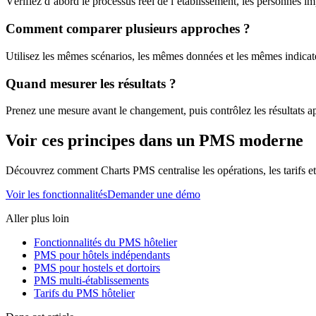
Vérifiez d’abord le processus réel de l’établissement, les personnes imp
Comment comparer plusieurs approches ?
Utilisez les mêmes scénarios, les mêmes données et les mêmes indicateu
Quand mesurer les résultats ?
Prenez une mesure avant le changement, puis contrôlez les résultats ap
Voir ces principes dans un PMS moderne
Découvrez comment Charts PMS centralise les opérations, les tarifs et l
Voir les fonctionnalités
Demander une démo
Aller plus loin
Fonctionnalités du PMS hôtelier
PMS pour hôtels indépendants
PMS pour hostels et dortoirs
PMS multi-établissements
Tarifs du PMS hôtelier