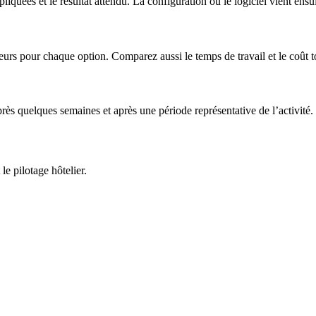
liquées et le résultat attendu. La configuration ou le logiciel vient ensui
rs pour chaque option. Comparez aussi le temps de travail et le coût tot
rès quelques semaines et après une période représentative de l’activité.
e pilotage hôtelier.