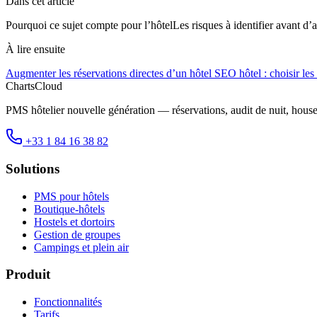
Dans cet article
Pourquoi ce sujet compte pour l’hôtel
Les risques à identifier avant d’a
À lire ensuite
Augmenter les réservations directes d’un hôtel
SEO hôtel : choisir les
ChartsCloud
PMS hôtelier nouvelle génération — réservations, audit de nuit, hous
+33 1 84 16 38 82
Solutions
PMS pour hôtels
Boutique-hôtels
Hostels et dortoirs
Gestion de groupes
Campings et plein air
Produit
Fonctionnalités
Tarifs