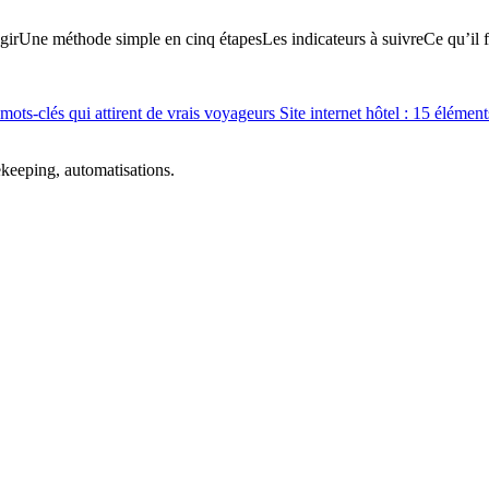
gir
Une méthode simple en cinq étapes
Les indicateurs à suivre
Ce qu’il f
 mots-clés qui attirent de vrais voyageurs
Site internet hôtel : 15 éléme
ekeeping, automatisations.