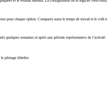
liquées et le résultat attendu. La configuration ou le logiciel vient ensui
rs pour chaque option. Comparez aussi le temps de travail et le coût tot
rès quelques semaines et après une période représentative de l’activité.
e pilotage hôtelier.