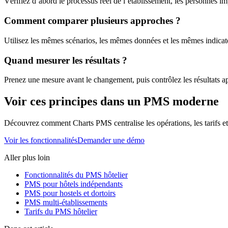
Vérifiez d’abord le processus réel de l’établissement, les personnes imp
Comment comparer plusieurs approches ?
Utilisez les mêmes scénarios, les mêmes données et les mêmes indicateu
Quand mesurer les résultats ?
Prenez une mesure avant le changement, puis contrôlez les résultats ap
Voir ces principes dans un PMS moderne
Découvrez comment Charts PMS centralise les opérations, les tarifs et l
Voir les fonctionnalités
Demander une démo
Aller plus loin
Fonctionnalités du PMS hôtelier
PMS pour hôtels indépendants
PMS pour hostels et dortoirs
PMS multi-établissements
Tarifs du PMS hôtelier