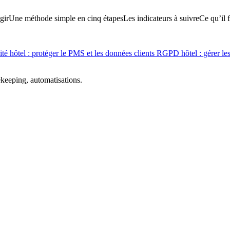
gir
Une méthode simple en cinq étapes
Les indicateurs à suivre
Ce qu’il f
té hôtel : protéger le PMS et les données clients
RGPD hôtel : gérer le
ekeeping, automatisations.