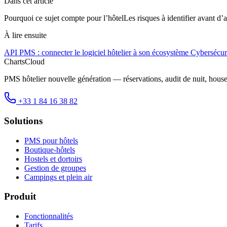
Dans cet article
Pourquoi ce sujet compte pour l’hôtel
Les risques à identifier avant d’a
À lire ensuite
API PMS : connecter le logiciel hôtelier à son écosystème
Cybersécuri
ChartsCloud
PMS hôtelier nouvelle génération — réservations, audit de nuit, hous
+33 1 84 16 38 82
Solutions
PMS pour hôtels
Boutique-hôtels
Hostels et dortoirs
Gestion de groupes
Campings et plein air
Produit
Fonctionnalités
Tarifs