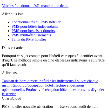
Voir les fonctionnalités
Demander une démo
Aller plus loin
Fonctionnalités du PMS hôtelier
PMS pour hôtels indépendants
PMS pour hostels et dortoirs
PMS multi-établissements
Tarifs du PMS hôtelier
Dans cet article
Pourquoi ce sujet compte pour l’hôtel
Les risques à identifier avant
d’agir
Une méthode simple en cinq étapes
Les indicateurs à suivre
Ce
qu’il faut retenir
À lire ensuite
Tableau de bord directeur hôtel : les indicateurs à suivre chaque
matin
Rapport d’occupation hôtel : lecture et décisions
opérationnelles
Productivité réception hôtel : mesurer sans dégrader
le service
ChartsCloud
PMS hôtelier nouvelle génération — réservations, audit de nuit,