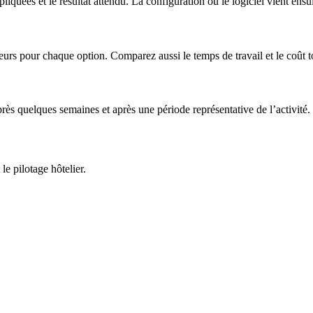
liquées et le résultat attendu. La configuration ou le logiciel vient ensui
rs pour chaque option. Comparez aussi le temps de travail et le coût tot
rès quelques semaines et après une période représentative de l’activité.
e pilotage hôtelier.