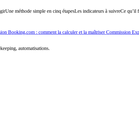
gir
Une méthode simple en cinq étapes
Les indicateurs à suivre
Ce qu’il f
on Booking.com : comment la calculer et la maîtriser
Commission Exped
ekeeping, automatisations.