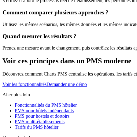
Vérifiez d’abord le processus réel de l’établissement, les personnes imp
Comment comparer plusieurs approches ?
Utilisez les mêmes scénarios, les mêmes données et les mêmes indicateu
Quand mesurer les résultats ?
Prenez une mesure avant le changement, puis contrôlez les résultats ap
Voir ces principes dans un PMS moderne
Découvrez comment Charts PMS centralise les opérations, les tarifs et l
Voir les fonctionnalités
Demander une démo
Aller plus loin
Fonctionnalités du PMS hôtelier
PMS pour hôtels indépendants
PMS pour hostels et dortoirs
PMS multi-établissements
Tarifs du PMS hôtelier