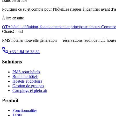
Dans cet article
Pourquoi ce sujet compte pour l’hôtel
Les risques à identifier avant d’a
À lire ensuite
OTA hôtel : définition, fonctionnement et principaux acteurs
Commissi
ChartsCloud
PMS hôtelier nouvelle génération — réservations, audit de nuit, hous
+33 1 84 16 38 82
Solutions
PMS pour hôtels
Boutique-hôtels
Hostels et dortoirs
Gestion de groupes
Campings et plein air
Produit
Fonctionnalités
Tarifs