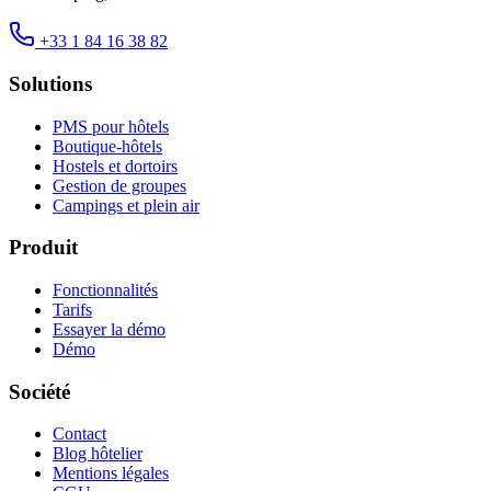
+33 1 84 16 38 82
Solutions
PMS pour hôtels
Boutique-hôtels
Hostels et dortoirs
Gestion de groupes
Campings et plein air
Produit
Fonctionnalités
Tarifs
Essayer la démo
Démo
Société
Contact
Blog hôtelier
Mentions légales